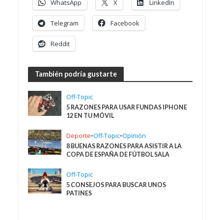
WhatsApp
X
LinkedIn
Telegram
Facebook
Reddit
También podría gustarte
Off-Topic
5 RAZONES PARA USAR FUNDAS IPHONE
12 EN TU MÓVIL
Deporte
•
Off-Topic
•
Opinión
8 BUENAS RAZONES PARA ASISTIR A LA
COPA DE ESPAÑA DE FÚTBOL SALA
Off-Topic
5 CONSEJOS PARA BUSCAR UNOS
PATINES