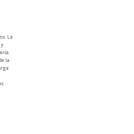
os. La
 y
ería.
de la
arga
os