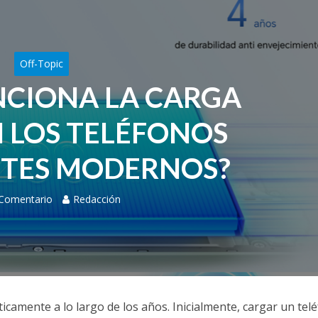
Off-Topic
CIONA LA CARGA
N LOS TELÉFONOS
NTES MODERNOS?
 Comentario
Redacción
amente a lo largo de los años. Inicialmente, cargar un tel