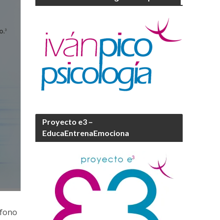
Proyecto e3 –
EducaEntrenaEmociona
éfono