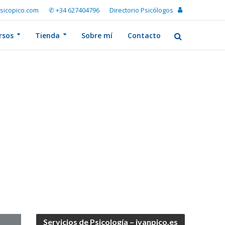
sicopico.com
✆ +34 627404796
Directorio Psicólogos
rsos
Tienda
Sobre mí
Contacto
Servicios de Psicología – ivanpico.es