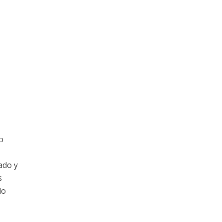
o
ado y
s
do