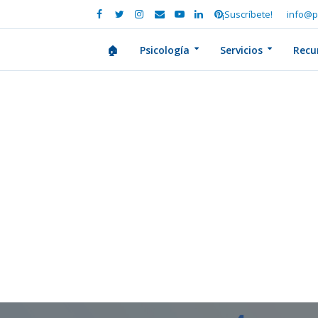
¡Suscríbete!
info@p
🏠
Psicología
Servicios
Recu