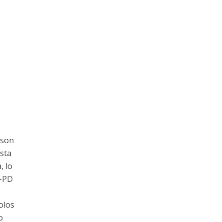
 son
sta
, lo
B-PD
olos
o