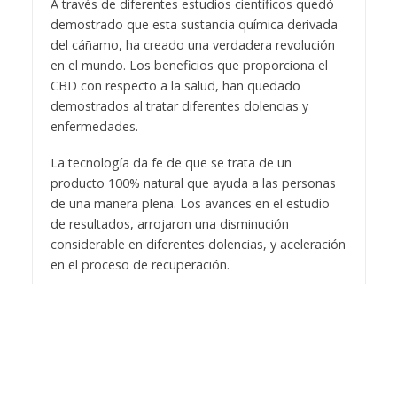
A través de diferentes estudios científicos quedó
demostrado que esta sustancia química derivada
del cáñamo, ha creado una verdadera revolución
en el mundo. Los beneficios que proporciona el
CBD con respecto a la salud, han quedado
demostrados al tratar diferentes dolencias y
enfermedades.
La tecnología da fe de que se trata de un
producto 100% natural que ayuda a las personas
de una manera plena. Los avances en el estudio
de resultados, arrojaron una disminución
considerable en diferentes dolencias, y aceleración
en el proceso de recuperación.
En la actualidad la tecnología ha facilitado muchos
procesos, haciendo que el objetivo de que el
público pueda adquirir los productos derivados
del cannabidiol sea una realidad, por eso
conseguir CBD online es muy fácil para cualquiera.