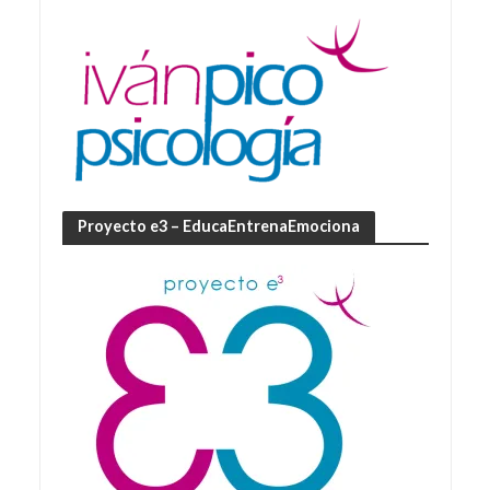
Proyecto e3 – EducaEntrenaEmociona