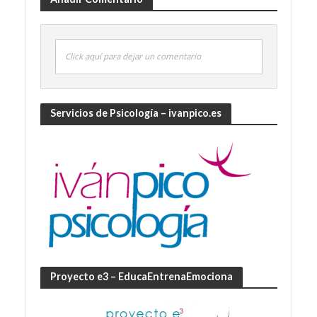
Click aquí para dejar un comentario
Servicios de Psicología – ivanpico.es
Proyecto e3 – EducaEntrenaEmociona