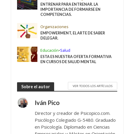
ENTRENAR PARA ENTRENAR. LA
IMPORTANCIA DE FORMARSE EN
COMPETENCIAS.
Organizaciones
EMPOWERMENT, EL ARTE DE SABER
DELEGAR.
Educación
•
Salud
ESTA ES NUESTRA OFERTA FORMATIVA
EN CURSOS DE SALUD MENTAL
VER TODOS LOS ARTÍCULOS
Sobre el autor
Iván Pico
Director y creador de Psicopico.com.
Psicólogo Colegiado G-5480. Graduado
en Psicología. Diplomado en Ciencias
Empresariales y Máster en Orientación