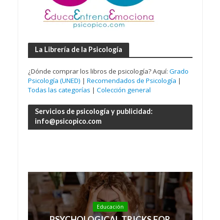
La Librería de la Psicología
¿Dónde comprar los libros de psicología? Aquí:
Grado
Psicología (UNED)
|
Recomendados de Psicología
|
Todas las categorías
|
Colección general
Servicios de psicología y publicidad:
info@psicopico.com
Educación
PSYCHOLOGICAL TRICKS FOR