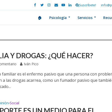
¡Suscríbete!
info@p
🏠
Psicología
Servicios
Recu
LIA Y DROGAS: ¿QUÉ HACER?
Comentario
Iván Pico
o familiar es el enfermo pasivo que una persona con probl
ón a las drogas acarrea, como un fumador pasivo que tambié
cado...
inión
Social
•
EPORTE ES UN MEDIO PARA EL