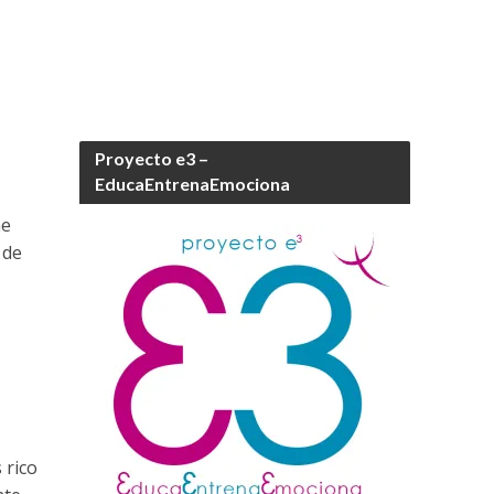
Proyecto e3 –
EducaEntrenaEmociona
ne
 de
 rico