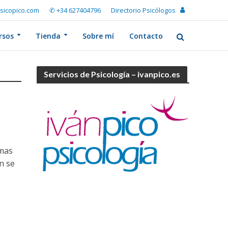
sicopico.com
✆ +34 627404796
Directorio Psicólogos
rsos
Tienda
Sobre mí
Contacto
Servicios de Psicología – ivanpico.es
emas
n se