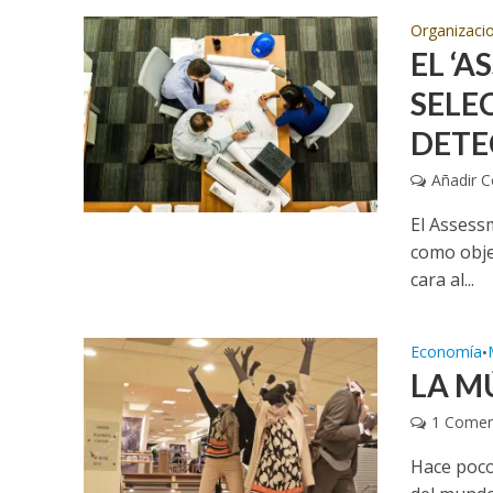
Organizaci
EL ‘A
SELE
DETE
Añadir 
El Assess
como objet
cara al...
Economía
•
LA M
1 Comen
Hace poco