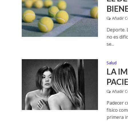
BIEN
Añadir 
Deporte. L
no es difí
se...
Salud
LA I
PACI
Añadir 
Padecer c
físico co
primera in