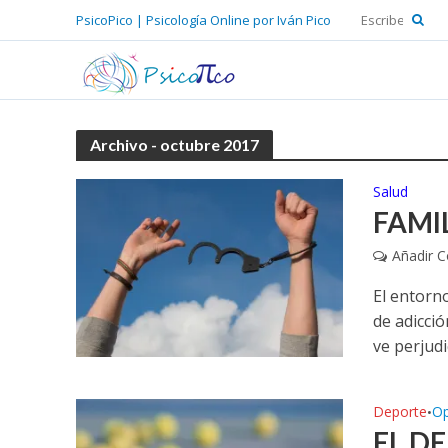
PsicoPico | Psicología Online por Iván Pico
Archivo - octubre 2017
Salud
FAMI
Añadir 
El entorn
de adicci
ve perjudi
Deporte
Op
•
EL D