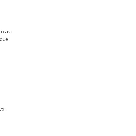
to así
 que
vel