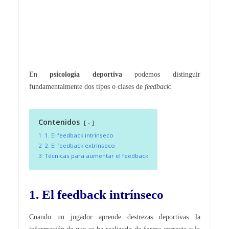
En
psicología deportiva
podemos distinguir
fundamentalmente dos tipos o clases de
feedback
:
Contenidos
-
1
1. El feedback intrínseco
2
2. El feedback extrínseco
3
Técnicas para aumentar el feedback
1. El feedback intrínseco
Cuando un jugador aprende destrezas deportivas la
información de que se ha realizado de forma correcta y la