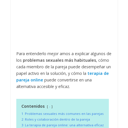
Para entenderlo mejor amos a explicar algunos de
los
problemas sexuales más habituales
, cómo
cada miembro de la pareja puede desempeñar un
papel activo en la solución, y cómo la
terapia de
pareja online
puede convertirse en una
alternativa accesible y eficaz.
Contenidos
-
1
Problemas sexuales más comunes en las parejas
2
Roles y colaboración dentro de la pareja
3
La terapia de pareja online: una alternativa eficaz