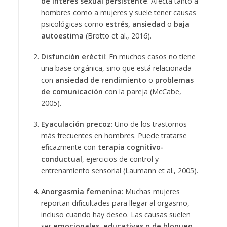
de interés sexual persistente
. Afecta tanto a
hombres como a mujeres y suele tener causas
psicológicas como
estrés, ansiedad
o
baja
autoestima
(Brotto et al., 2016).
Disfunción eréctil
: En muchos casos no tiene
una base orgánica, sino que está relacionada
con
ansiedad de rendimiento
o
problemas
de comunicación
con la pareja (McCabe,
2005).
Eyaculación precoz
: Uno de los trastornos
más frecuentes en hombres. Puede tratarse
eficazmente con
terapia cognitivo-
conductual
, ejercicios de control y
entrenamiento sensorial (Laumann et al., 2005).
Anorgasmia femenina
: Muchas mujeres
reportan dificultades para llegar al orgasmo,
incluso cuando hay deseo. Las causas suelen
ser
emocionales, educativas o de bloqueo