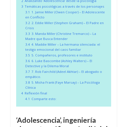
2
Analizando ‘Adolescencia’ desde la psicología
3
Temáticas psicológicas a través de los personajes
3.1
1. Jamie Miller (Owen Cooper) – El Adolescente
en Conflicto
3.2
2. Eddie Miller (Stephen Graham) – El Padre en
Crisis
3.3
3. Manda Miller (Christine Tremarco) – La
Madre que Busca Entender
3.4
4. Maddie Miller – La hermana silenciada: el
testigo emocional del caos familiar
3.5
5. Compañeros, profesores e instituto
3.6
6. Luke Bascombe (Ashley Walters) – El
Detective y la Dilema Moral
3.7
7. Rob Fairchild (Adeel Akhtar) – El abogado o
empático.
3.8
5. Misha Frank (Faye Marsay) – La Psicóloga
Clínica
4
Reflexión final
4.1
Comparte esto:
‘Adolescencia’, ingeniería