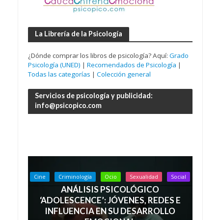
La Librería de la Psicología
¿Dónde comprar los libros de psicología? Aquí:
Grado
Psicología (UNED)
|
Recomendados de Psicología
|
Todas las categorías
|
Colección general
Servicios de psicología y publicidad:
info@psicopico.com
Cine
Criminología
Ocio
Sexualidad
Social
ANÁLISIS PSICOLÓGICO
‘ADOLESCENCE’: JÓVENES, REDES E
INFLUENCIA EN SU DESARROLLO