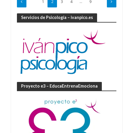
1
2
3
4
…
9
Servicios de Psicología – ivanpico.es
Proyecto e3 – EducaEntrenaEmociona