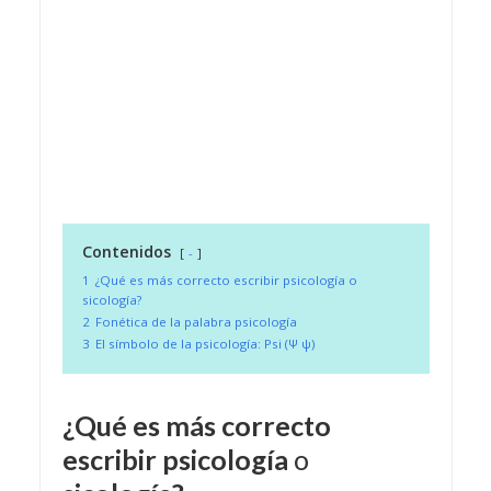
Contenidos
-
1
¿Qué es más correcto escribir psicología o
sicología?
2
Fonética de la palabra psicología
3
El símbolo de la psicología: Psi (Ψ ψ)
¿Qué es más correcto
escribir
psicología
o