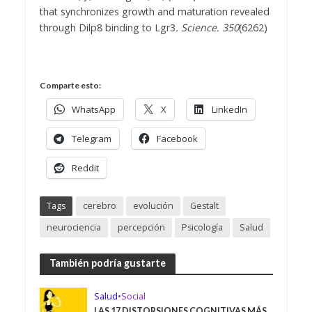
that synchronizes growth and maturation revealed
through Dilp8 binding to Lgr3
. Science. 350
(6262)
Comparte esto:
WhatsApp
X
LinkedIn
Telegram
Facebook
Reddit
Tags
cerebro
evolución
Gestalt
neurociencia
percepción
Psicología
Salud
También podría gustarte
Salud
•
Social
LAS 17 DISTORSIONES COGNITIVAS MÁS