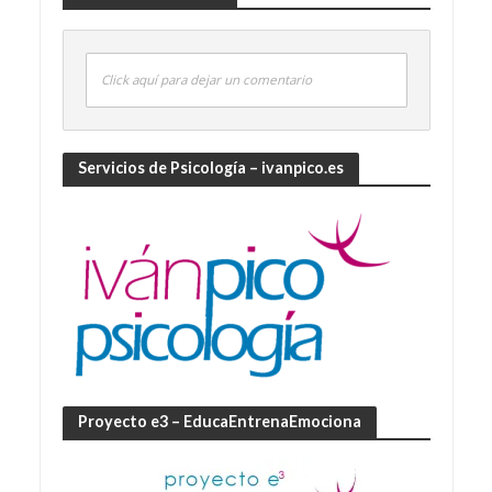
Click aquí para dejar un comentario
Servicios de Psicología – ivanpico.es
Proyecto e3 – EducaEntrenaEmociona