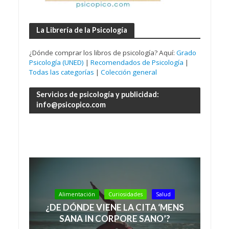
La Librería de la Psicología
¿Dónde comprar los libros de psicología? Aquí:
Grado
Psicología (UNED)
|
Recomendados de Psicología
|
Todas las categorías
|
Colección general
Servicios de psicología y publicidad:
info@psicopico.com
Alimentación
Curiosidades
Salud
¿DE DÓNDE VIENE LA CITA ‘MENS
SANA IN CORPORE SANO’?