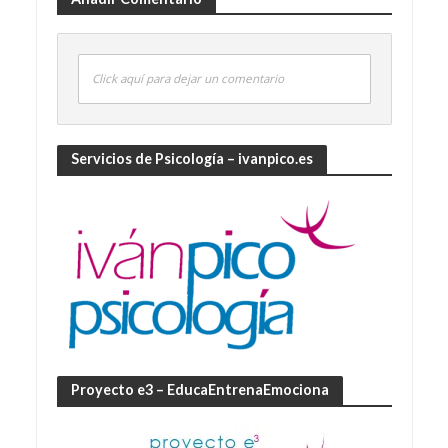
Click aquí para dejar un comentario
Servicios de Psicología – ivanpico.es
Proyecto e3 – EducaEntrenaEmociona