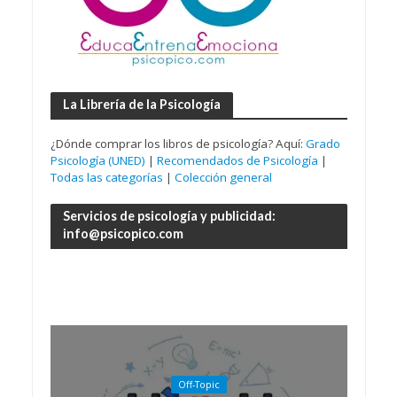
La Librería de la Psicología
¿Dónde comprar los libros de psicología? Aquí:
Grado
Psicología (UNED)
|
Recomendados de Psicología
|
Todas las categorías
|
Colección general
Servicios de psicología y publicidad:
info@psicopico.com
Off-Topic