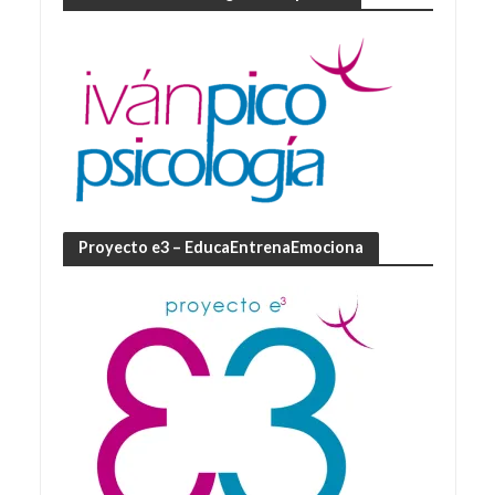
Proyecto e3 – EducaEntrenaEmociona