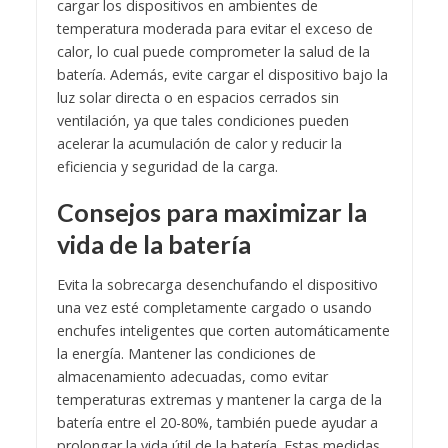
cargar los dispositivos en ambientes de
temperatura moderada para evitar el exceso de
calor, lo cual puede comprometer la salud de la
batería. Además, evite cargar el dispositivo bajo la
luz solar directa o en espacios cerrados sin
ventilación, ya que tales condiciones pueden
acelerar la acumulación de calor y reducir la
eficiencia y seguridad de la carga.
Consejos para maximizar la
vida de la batería
Evita la sobrecarga desenchufando el dispositivo
una vez esté completamente cargado o usando
enchufes inteligentes que corten automáticamente
la energía. Mantener las condiciones de
almacenamiento adecuadas, como evitar
temperaturas extremas y mantener la carga de la
batería entre el 20-80%, también puede ayudar a
prolongar la vida útil de la batería. Estas medidas