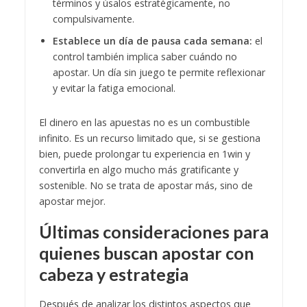
términos y úsalos estratégicamente, no
compulsivamente.
Establece un día de pausa cada semana:
el
control también implica saber cuándo no
apostar. Un día sin juego te permite reflexionar
y evitar la fatiga emocional.
El dinero en las apuestas no es un combustible
infinito. Es un recurso limitado que, si se gestiona
bien, puede prolongar tu experiencia en 1win y
convertirla en algo mucho más gratificante y
sostenible. No se trata de apostar más, sino de
apostar mejor.
Últimas consideraciones para
quienes buscan apostar con
cabeza y estrategia
Después de analizar los distintos aspectos que