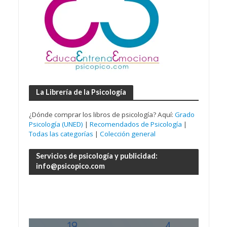
La Librería de la Psicología
¿Dónde comprar los libros de psicología? Aquí:
Grado
Psicología (UNED)
|
Recomendados de Psicología
|
Todas las categorías
|
Colección general
Servicios de psicología y publicidad:
info@psicopico.com