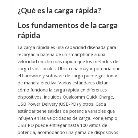
¿Qué es la carga rápida?
Los fundamentos de la carga
rápida
La carga rápida es una capacidad diseñada para
recargar la batería de un smartphone a una
velocidad mucho más rápida que los métodos de
carga tradicionales. Utiliza una mayor potencia que
el hardware y software de carga puede gestionar
de manera efectiva. Varios estándares dictan
cómo funciona la carga rápida en diferentes
dispositivos, incluidos Qualcomm Quick Charge,
USB Power Delivery (USB-PD) y otros. Cada
estándar tiene salidas de potencia variables que
influyen en las velocidades de carga. Por ejemplo,
USB-PD puede entregar hasta 100 vatios de
potencia, acomodando una gama de dispositivos