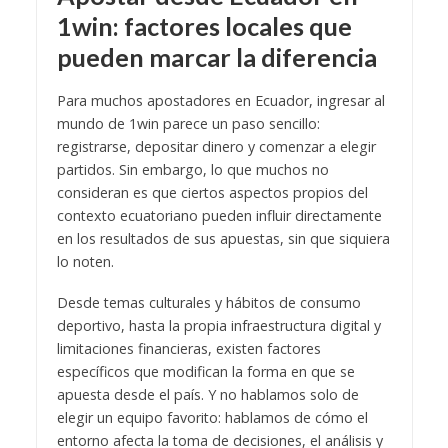
1win: factores locales que
pueden marcar la diferencia
Para muchos apostadores en Ecuador, ingresar al
mundo de 1win parece un paso sencillo:
registrarse, depositar dinero y comenzar a elegir
partidos. Sin embargo, lo que muchos no
consideran es que ciertos aspectos propios del
contexto ecuatoriano pueden influir directamente
en los resultados de sus apuestas, sin que siquiera
lo noten.
Desde temas culturales y hábitos de consumo
deportivo, hasta la propia infraestructura digital y
limitaciones financieras, existen factores
específicos que modifican la forma en que se
apuesta desde el país. Y no hablamos solo de
elegir un equipo favorito: hablamos de cómo el
entorno afecta la toma de decisiones, el análisis y