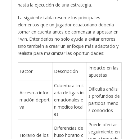
hasta la ejecución de una estrategia.
La siguiente tabla resume los principales
elementos que un jugador ecuatoriano debería
tomar en cuenta antes de comenzar a apostar en
1win. Entenderlos no solo ayuda a evitar errores,
sino también a crear un enfoque más adaptado y
realista para maximizar las oportunidades:
Impacto en las
Factor
Descripción
apuestas
Cobertura limit
Dificulta análisi
Acceso a infor
ada de ligas int
s profundos de
mación deporti
ernacionales e
partidos meno
va
n medios local
s conocidos
es
Puede afectar
Diferencias de
seguimiento en
Horario de los
huso horario c
vivo y toma de