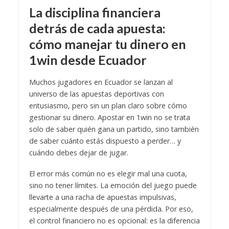
La disciplina financiera
detrás de cada apuesta:
cómo manejar tu dinero en
1win desde Ecuador
Muchos jugadores en Ecuador se lanzan al
universo de las apuestas deportivas con
entusiasmo, pero sin un plan claro sobre cómo
gestionar su dinero. Apostar en 1win no se trata
solo de saber quién gana un partido, sino también
de saber cuánto estás dispuesto a perder… y
cuándo debes dejar de jugar.
El error más común no es elegir mal una cuota,
sino no tener límites. La emoción del juego puede
llevarte a una racha de apuestas impulsivas,
especialmente después de una pérdida. Por eso,
el control financiero no es opcional: es la diferencia