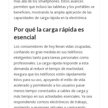
más allá de los smartphones. Estos avances
permiten que incluso las tabletas y los portátiles se
beneficien, mostrando la amplia aplicación de las
capacidades de carga rápida en la electrónica.
Por qué la carga rápida es
esencial
Los consumidores de hoy llevan vidas ocupadas,
confiando en gran medida en sus teléfonos
inteligentes tanto para tareas personales como
profesionales. La carga rápida responde a esta
demanda al reducir el tiempo de inactividad.
Asegura que los teléfonos estén rápidamente
listos para su uso, apoyando el estilo de vida
acelerado y permitiendo a los usuarios pasar
menos tiempo conectados a cables de carga y
más tiempo en sus actividades esenciales. Ya sea
respondiendo correos electrónicos de trabajo,
asistiendo a reuniones virtuales o capturando