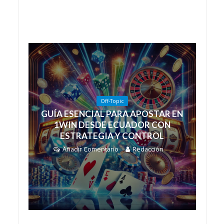
Off-Topic
GUÍA ESENCIAL PARA APOSTAR EN
1WIN DESDE ECUADOR CON
ESTRATEGIA Y CONTROL
Añadir Comentario
Redacción