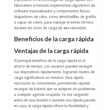
fabricantes a menudo implementan algoritmos de
software especializados y componentes físicos
disipadores de calor, como almohadillas de grafito
o capas de cobre, para manejar el estrés térmico
durante los ciclos de carga de alta velocidad.
Beneficios de la carga rápida
Ventajas de la carga rápida
El principal beneficio de la carga rápida es el
ahorro de tiempo. Los usuarios pueden recargar
sus dispositivos rápidamente, logrando niveles de
carga significativos en minutos. Esta rápida
reposición es conveniente, permitiendo rápidas
recargas de batería que se adaptan sin problemas
a cualquier agenda ocupada. Ya sea cargando
antes de una reunión o durante una rápida parada
en casa, la carga rápida ofrece la flexibilidad y