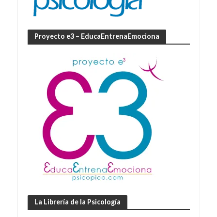
Proyecto e3 – EducaEntrenaEmociona
La Librería de la Psicología