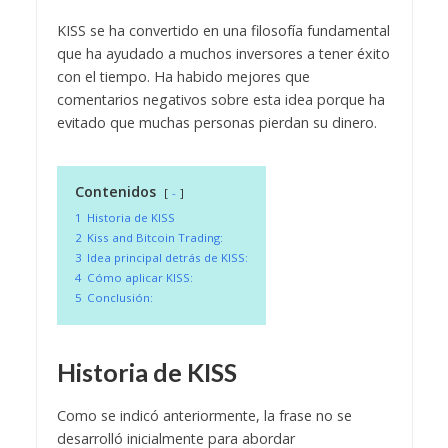
KISS se ha convertido en una filosofía fundamental
que ha ayudado a muchos inversores a tener éxito
con el tiempo. Ha habido mejores que
comentarios negativos sobre esta idea porque ha
evitado que muchas personas pierdan su dinero.
Contenidos
-
1
Historia de KISS
2
Kiss and Bitcoin Trading:
3
Idea principal detrás de KISS:
4
Cómo aplicar KISS:
5
Conclusión:
Historia de KISS
Como se indicó anteriormente, la frase no se
desarrolló inicialmente para abordar