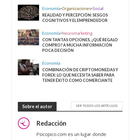
Economía
•
Organizaciones
•
Social
REALIDAD Y PERCEPCIÓN: SESGOS
COGNITIVOS Y EL EMPRENDEDOR
Economía
•
Neuromarketing
CON TANTAS OPCIONES, ¿QUÉ REGALO
COMPRO? A MUCHA INFORMACIÓN
POCA DECISIÓN
Economía
COMBINACIÓN DE CRIPTOMONEDAS Y
FOREX: LO QUE NECESITA SABER PARA
TENER ÉXITO COMO COMERCIANTE
VER TODOS LOS ARTÍCULOS
Sobre el autor
Redacción
Psicopico.com es un lugar donde