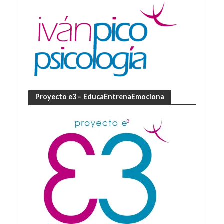
Proyecto e3 – EducaEntrenaEmociona