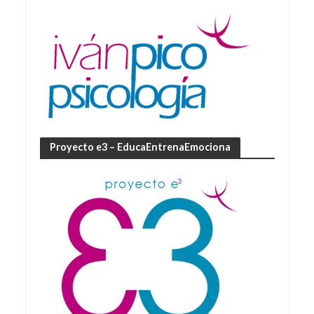
Proyecto e3 – EducaEntrenaEmociona