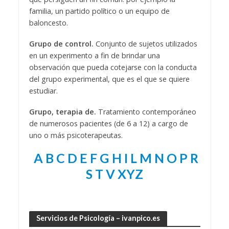
familia, un partido político o un equipo de
baloncesto.
Grupo de control.
Conjunto de sujetos utilizados
en un experimento a fin de brindar una
observación que pueda cotejarse con la conducta
del grupo experimental, que es el que se quiere
estudiar.
Grupo, terapia de.
Tratamiento contemporáneo
de numerosos pacientes (de 6 a 12) a cargo de
uno o más psicoterapeutas.
A
B
C
D
E
F
G
H
I
L
M
N
O
P
R
S
T
V
XYZ
Servicios de Psicología – ivanpico.es