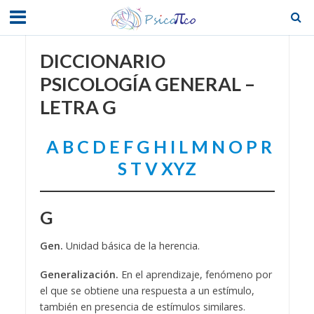
DICCIONARIO
PSICOLOGÍA GENERAL –
LETRA G
A
B
C
D
E
F
G
H
I
L
M
N
O
P
R
S
T
V
XYZ
G
Gen.
Unidad básica de la herencia.
Generalización.
En el aprendizaje, fenómeno por
el que se obtiene una respuesta a un estímulo,
también en presencia de estímulos similares.