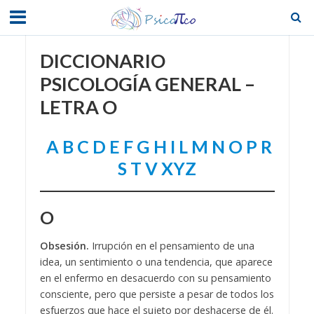
DICCIONARIO
PSICOLOGÍA GENERAL –
LETRA O
A
B
C
D
E
F
G
H
I
L
M
N
O
P
R
S
T
V
XYZ
O
Obsesión.
Irrupción en el pensamiento de una
idea, un sentimiento o una tendencia, que aparece
en el enfermo en desacuerdo con su pensamiento
consciente, pero que persiste a pesar de todos los
esfuerzos que hace el sujeto por deshacerse de él.