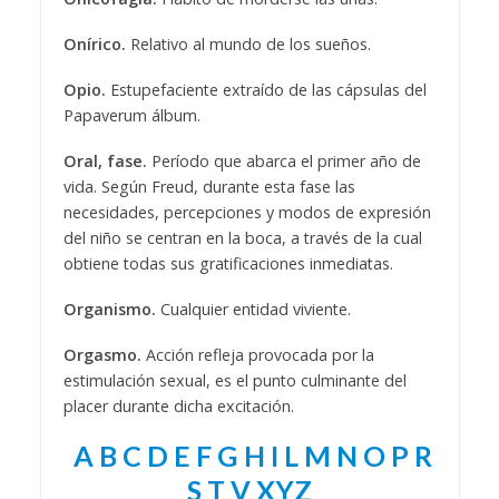
Onírico.
Relativo al mundo de los sueños.
Opio.
Estupefaciente extraído de las cápsulas del
Papaverum álbum.
Oral, fase.
Período que abarca el primer año de
vida. Según Freud, durante esta fase las
necesidades, percepciones y modos de expresión
del niño se centran en la boca, a través de la cual
obtiene todas sus gratificaciones inmediatas.
Organismo.
Cualquier entidad viviente.
Orgasmo.
Acción refleja provocada por la
estimulación sexual, es el punto culminante del
placer durante dicha excitación.
A
B
C
D
E
F
G
H
I
L
M
N
O
P
R
S
T
V
XYZ