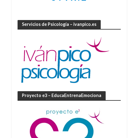
Servicios de Psicología – ivanpico.es
Proyecto e3 – EducaEntrenaEmociona