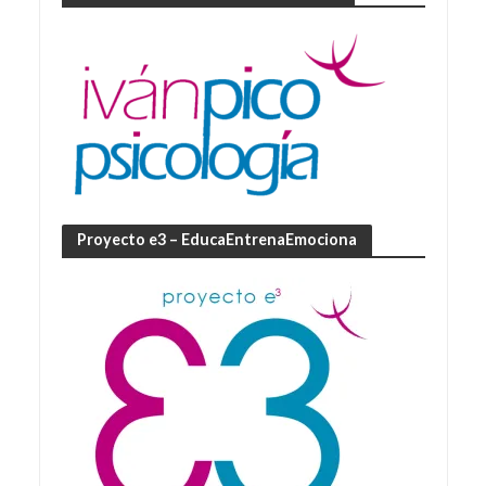
Proyecto e3 – EducaEntrenaEmociona