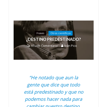
Frases
Otros científicos
¿DESTINO PREDESTINADO?
Añadir Comentario
Iván Pico
“He notado que aun la
gente que dice que todo
está predestinado y que no
podemos hacer nada para
cambiar nuestro destino,