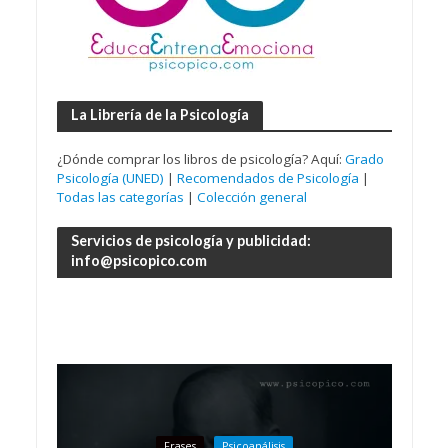
La Librería de la Psicología
¿Dónde comprar los libros de psicología? Aquí:
Grado
Psicología (UNED)
|
Recomendados de Psicología
|
Todas las categorías
|
Colección general
Servicios de psicología y publicidad:
info@psicopico.com
Frases
Psicoanálisis