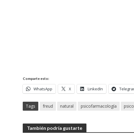
Comparte esto:
WhatsApp
X
LinkedIn
Telegr
Tags
freud
natural
psicofarmacología
psic
También podría gustarte