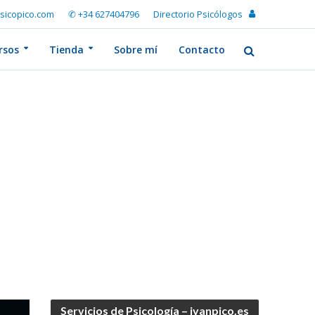
sicopico.com
✆ +34 627404796
Directorio Psicólogos
rsos
Tienda
Sobre mí
Contacto
Servicios de Psicología – ivanpico.es