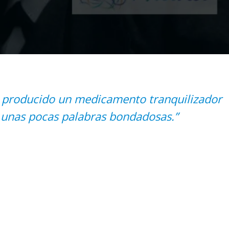
 producido un medicamento tranquilizador
n unas pocas palabras bondadosas.”