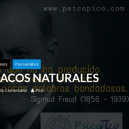
ases
Psicoanálisis
ACOS NATURALES
dir Comentario
Pico