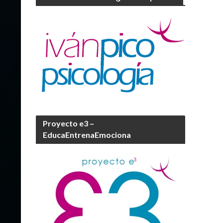
Proyecto e3 –
EducaEntrenaEmociona