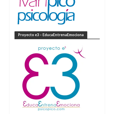
Proyecto e3 – EducaEntrenaEmociona