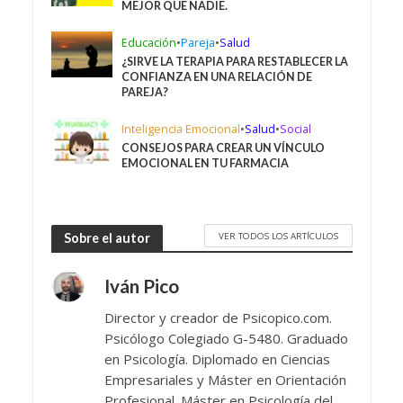
MEJOR QUE NADIE.
Educación
•
Pareja
•
Salud
¿SIRVE LA TERAPIA PARA RESTABLECER LA
CONFIANZA EN UNA RELACIÓN DE
PAREJA?
Inteligencia Emocional
•
Salud
•
Social
CONSEJOS PARA CREAR UN VÍNCULO
EMOCIONAL EN TU FARMACIA
VER TODOS LOS ARTÍCULOS
Sobre el autor
Iván Pico
Director y creador de Psicopico.com.
Psicólogo Colegiado G-5480. Graduado
en Psicología. Diplomado en Ciencias
Empresariales y Máster en Orientación
Profesional. Máster en Psicología del