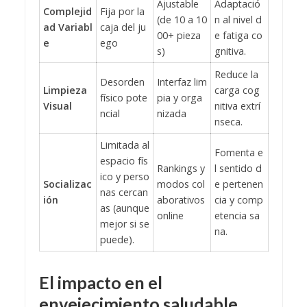
Ajustable
Adaptació
Complejid
Fija por la
(de 10 a 10
n al nivel d
ad Variabl
caja del ju
00+ pieza
e fatiga co
e
ego
s)
gnitiva.
Reduce la
Desorden
Interfaz lim
Limpieza
carga cog
físico pote
pia y orga
Visual
nitiva extrí
ncial
nizada
nseca.
Limitada al
Fomenta e
espacio fís
Rankings y
l sentido d
ico y perso
Socializac
modos col
e pertenen
nas cercan
ión
aborativos
cia y comp
as (aunque
online
etencia sa
mejor si se
na.
puede).
El impacto en el
envejecimiento saludable