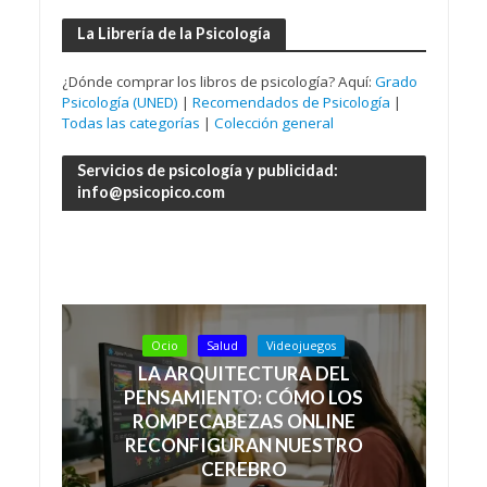
La Librería de la Psicología
¿Dónde comprar los libros de psicología? Aquí:
Grado
Psicología (UNED)
|
Recomendados de Psicología
|
Todas las categorías
|
Colección general
Servicios de psicología y publicidad:
info@psicopico.com
Ocio
Salud
Videojuegos
LA ARQUITECTURA DEL
PENSAMIENTO: CÓMO LOS
ROMPECABEZAS ONLINE
RECONFIGURAN NUESTRO
CEREBRO