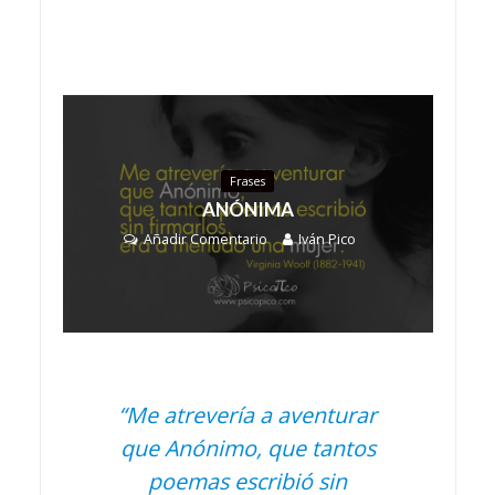
Frases
ANÓNIMA
Añadir Comentario
Iván Pico
“Me atrevería a aventurar
que Anónimo, que tantos
poemas escribió sin