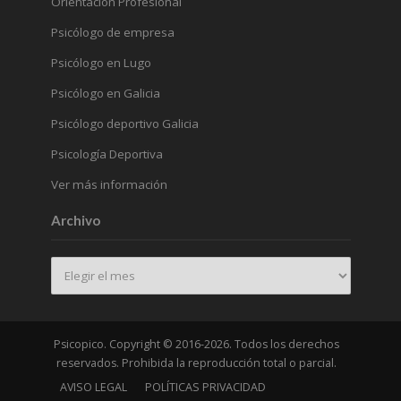
Orientación Profesional
Psicólogo de empresa
Psicólogo en Lugo
Psicólogo en Galicia
Psicólogo deportivo Galicia
Psicología Deportiva
Ver más información
Archivo
Archivo
Psicopico. Copyright © 2016-2026. Todos los derechos
reservados. Prohibida la reproducción total o parcial.
AVISO LEGAL
POLÍTICAS PRIVACIDAD