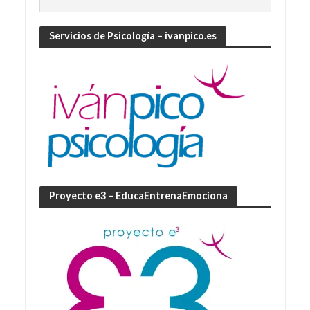
Servicios de Psicología – ivanpico.es
Proyecto e3 – EducaEntrenaEmociona