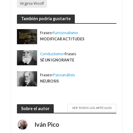
Virginia Woolf
También podría gustarte
Frases
•
Funcionalismo
MODIFICAR ACTITUDES
Conductismo
•
Frases
SÉ UN IGNORANTE
Frases
•
Psicoanálisis
NEUROSIS
VER TODOS LOS ARTÍCULOS
Sobre el autor
Iván Pico