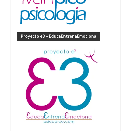
Proyecto e3 – EducaEntrenaEmociona