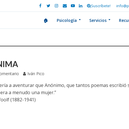
¡Suscríbete!
info@p
🏠
Psicología
Servicios
Recu
NIMA
Comentario
Iván Pico
ería a aventurar que Anónimo, que tantos poemas escribió 
, era a menudo una mujer.”
Woolf (1882-1941)