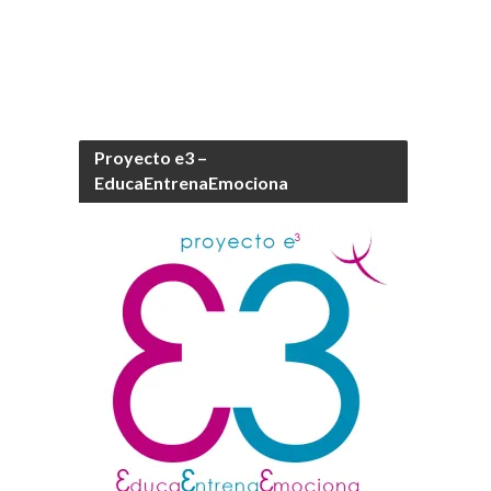
Proyecto e3 –
EducaEntrenaEmociona