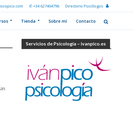
sicopico.com
✆ +34 627404796
Directorio Psicólogos
rsos
Tienda
Sobre mí
Contacto
Servicios de Psicología – ivanpico.es
sin