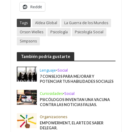
Reddit
Tags
Aldea Global
La Guerra de los Mundos
Orson Welles
Psicología
Psicología Social
Simpsons
También podría gustarte
Lenguaje
•
Social
7 CONSEJOS PARA MEJORAR Y
POTENCIAR TUS HABILIDADES SOCIALES
Curiosidades
•
Social
PSICÓLOGOS INVENTAN UNA VACUNA
CONTRA LAS NOTICIAS FALSAS.
Organizaciones
EMPOWERMENT, EL ARTE DE SABER
DELEGAR.