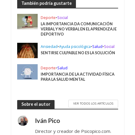
También podría gustarte
Deporte
•
Social
LA IMPORTANCIA DA COMUNICACIÓN
VERBAL Y NO VERBAL EN EL APRENDIZAJE
DEPORTIVO
Ansiedad
•
Ayuda psicológica
•
Salud
•
Social
SENTIRSE CULPABLE NO ES LA SOLUCIÓN
Deporte
•
Salud
IMPORTANCIA DE LA ACTIVIDAD FÍSICA
PARA LA SALUD MENTAL
VER TODOS LOS ARTÍCULOS
Sobre el autor
Iván Pico
Director y creador de Psicopico.com.