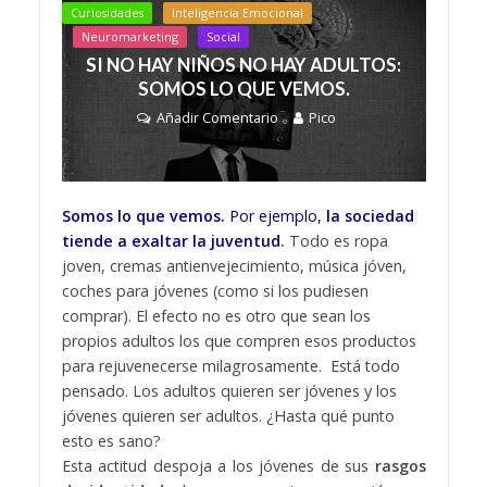
Curiosidades
Inteligencia Emocional
Neuromarketing
Social
SI NO HAY NIÑOS NO HAY ADULTOS:
SOMOS LO QUE VEMOS.
Añadir Comentario
Pico
Somos lo que vemos.
Por ejemplo,
la sociedad
tiende a exaltar la juventud
.
Todo es ropa
joven, cremas antienvejecimiento, música jóven,
coches para jóvenes (como si los pudiesen
comprar). El efecto no es otro que sean los
propios adultos los que compren esos productos
para rejuvenecerse milagrosamente. Está todo
pensado. Los adultos quieren ser jóvenes y los
jóvenes quieren ser adultos. ¿Hasta qué punto
esto es sano?
Esta actitud despoja a los jóvenes de sus
rasgos