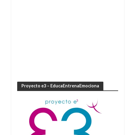
Proyecto e3 – EducaEntrenaEmociona