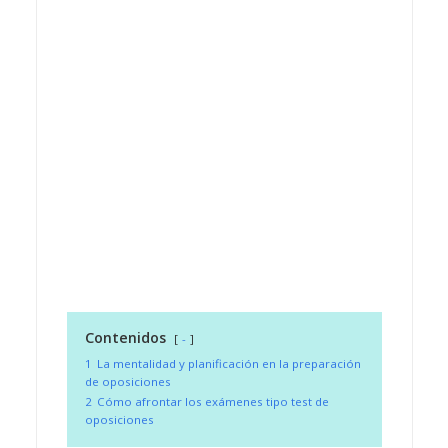
Contenidos
-
1
La mentalidad y planificación en la preparación
de oposiciones
2
Cómo afrontar los exámenes tipo test de
oposiciones