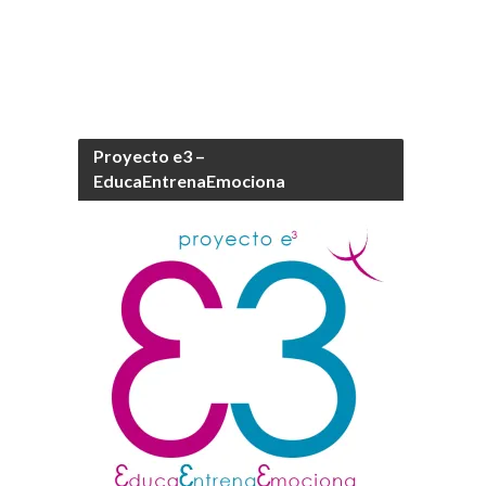
Proyecto e3 –
EducaEntrenaEmociona