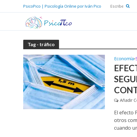
PsicoPico | Psicología Online por Iván Pico
Tag - tráfico
Economía
•
EFEC
SEGU
CON
Añadir 
El efecto
otros com
cuando un