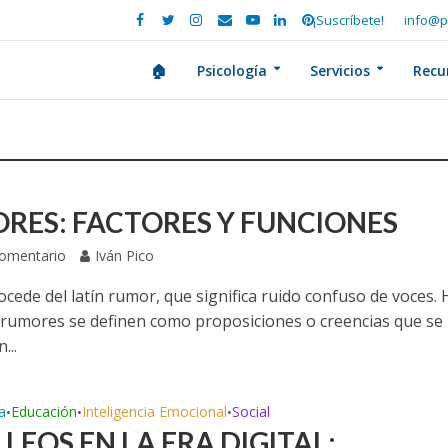
¡Suscríbete!
info@p
🏠
Psicología
Servicios
Recu
RES: FACTORES Y FUNCIONES
Comentario
Iván Pico
cede del latín rumor, que significa ruido confuso de voces.
s rumores se definen como proposiciones o creencias que se
...
a
Educación
Inteligencia Emocional
Social
•
•
•
LEOS EN LA ERA DIGITAL: