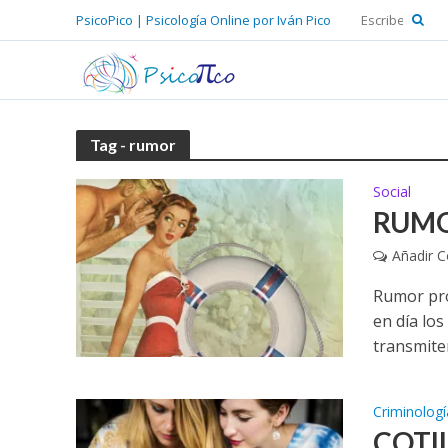
PsicoPico | Psicología Online por Iván Pico
Tag - rumor
Social
RUMO
Añadir 
Rumor pro
en día lo
transmiten
Criminologí
COTIL