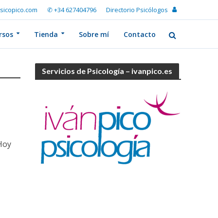
sicopico.com
✆ +34 627404796
Directorio Psicólogos
rsos
Tienda
Sobre mí
Contacto
Servicios de Psicología – ivanpico.es
 Hoy