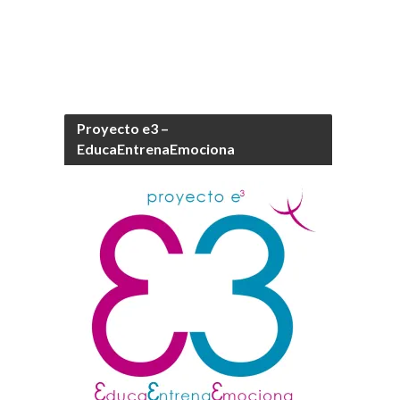
Proyecto e3 –
EducaEntrenaEmociona