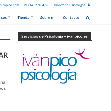
sicopico.com
✆ +34 627404796
Directorio Psicólogos
rsos
Tienda
Sobre mí
Contacto
Servicios de Psicología – ivanpico.es
AR
cha
es u