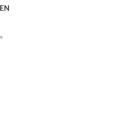
 EN
as