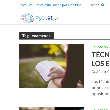
PsicoPico | Psicología Online por Iván Pico
Tag - examenes
Educación
TÉCN
LOS 
Añadir 
Las técni
popularid
oposicione
Educación