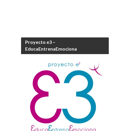
Proyecto e3 –
EducaEntrenaEmociona