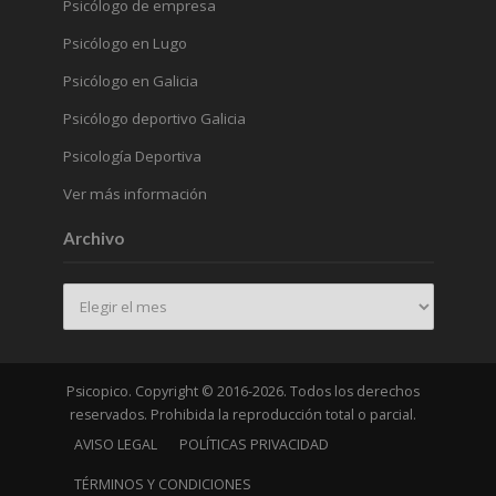
Psicólogo de empresa
Psicólogo en Lugo
Psicólogo en Galicia
Psicólogo deportivo Galicia
Psicología Deportiva
Ver más información
Archivo
Archivo
Psicopico. Copyright © 2016-2026. Todos los derechos
reservados. Prohibida la reproducción total o parcial.
AVISO LEGAL
POLÍTICAS PRIVACIDAD
TÉRMINOS Y CONDICIONES