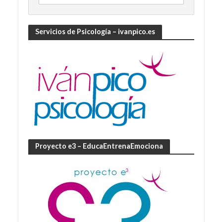
Servicios de Psicología – ivanpico.es
Proyecto e3 – EducaEntrenaEmociona