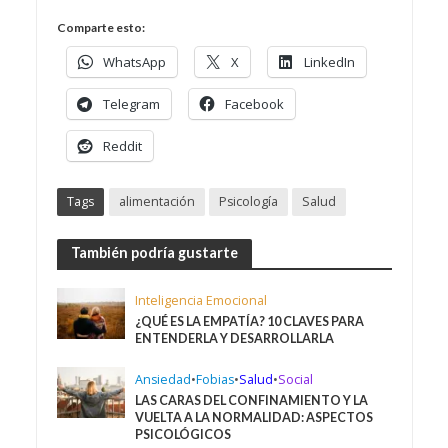
Comparte esto:
WhatsApp
X
LinkedIn
Telegram
Facebook
Reddit
Tags
alimentación
Psicología
Salud
También podría gustarte
Inteligencia Emocional
¿QUÉ ES LA EMPATÍA? 10 CLAVES PARA
ENTENDERLA Y DESARROLLARLA
Ansiedad
•
Fobias
•
Salud
•
Social
LAS CARAS DEL CONFINAMIENTO Y LA
VUELTA A LA NORMALIDAD: ASPECTOS
PSICOLÓGICOS