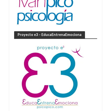
Proyecto e3 – EducaEntrenaEmociona