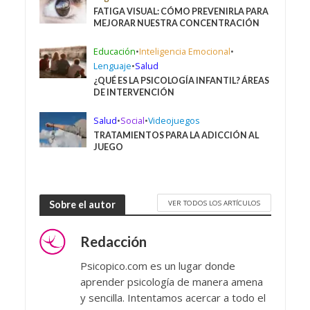
FATIGA VISUAL: CÓMO PREVENIRLA PARA
MEJORAR NUESTRA CONCENTRACIÓN
Educación
•
Inteligencia Emocional
•
Lenguaje
•
Salud
¿QUÉ ES LA PSICOLOGÍA INFANTIL? ÁREAS
DE INTERVENCIÓN
Salud
•
Social
•
Videojuegos
TRATAMIENTOS PARA LA ADICCIÓN AL
JUEGO
VER TODOS LOS ARTÍCULOS
Sobre el autor
Redacción
Psicopico.com es un lugar donde
aprender psicología de manera amena
y sencilla. Intentamos acercar a todo el