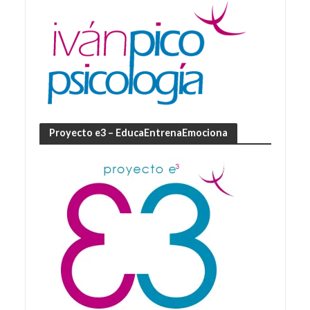
Proyecto e3 – EducaEntrenaEmociona