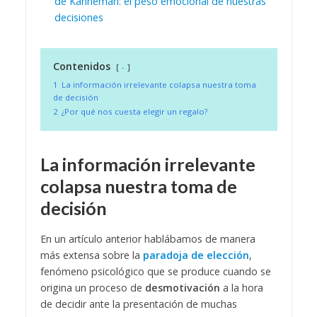
de Kahneman: el peso emocional de nuestras
decisiones
Contenidos
-
1
La información irrelevante colapsa nuestra toma
de decisión
2
¿Por qué nos cuesta elegir un regalo?
La información irrelevante
colapsa nuestra toma de
decisión
En un artículo anterior hablábamos de manera
más extensa sobre la
paradoja de elección
,
fenómeno psicológico que se produce cuando se
origina un proceso de
desmotivación
a la hora
de decidir ante la presentación de muchas