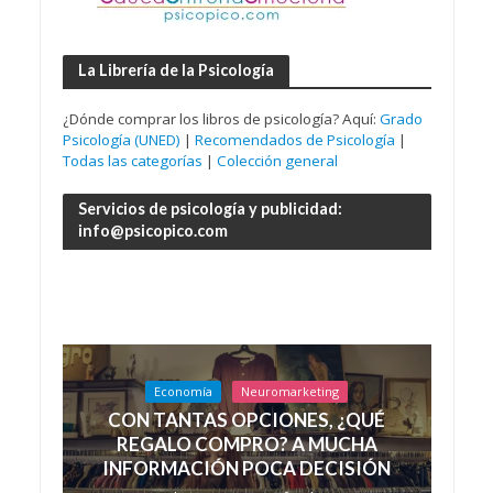
La Librería de la Psicología
¿Dónde comprar los libros de psicología? Aquí:
Grado
Psicología (UNED)
|
Recomendados de Psicología
|
Todas las categorías
|
Colección general
Servicios de psicología y publicidad:
info@psicopico.com
Economía
Neuromarketing
CON TANTAS OPCIONES, ¿QUÉ
REGALO COMPRO? A MUCHA
INFORMACIÓN POCA DECISIÓN