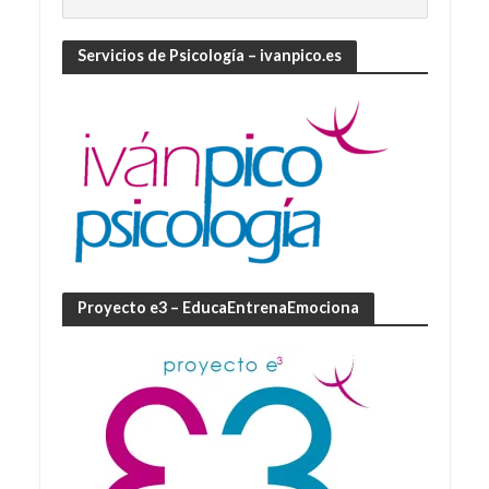
Servicios de Psicología – ivanpico.es
Proyecto e3 – EducaEntrenaEmociona