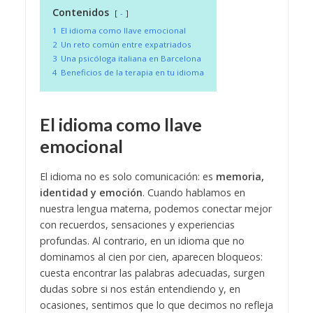
Contenidos
-
1
El idioma como llave emocional
2
Un reto común entre expatriados
3
Una psicóloga italiana en Barcelona
4
Beneficios de la terapia en tu idioma
El idioma como llave
emocional
El idioma no es solo comunicación: es
memoria,
identidad y emoción
. Cuando hablamos en
nuestra lengua materna, podemos conectar mejor
con recuerdos, sensaciones y experiencias
profundas. Al contrario, en un idioma que no
dominamos al cien por cien, aparecen bloqueos:
cuesta encontrar las palabras adecuadas, surgen
dudas sobre si nos están entendiendo y, en
ocasiones, sentimos que lo que decimos no refleja