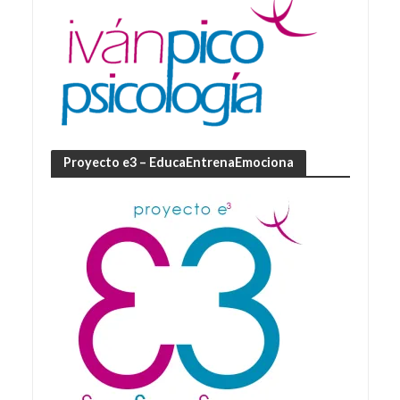
Proyecto e3 – EducaEntrenaEmociona