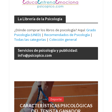
La Librería de la Psicología
¿Dónde comprar los libros de psicología? Aquí:
Grado
Psicología (UNED)
|
Recomendados de Psicología
|
Todas las categorías
|
Colección general
Servicios de psicología y publicidad:
info@psicopico.com
Deporte
CARACTERÍSTICAS PSICOLÓGICAS
DEL TENISTA GANADOR