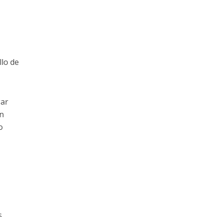
llo de
gar
ón
o
s