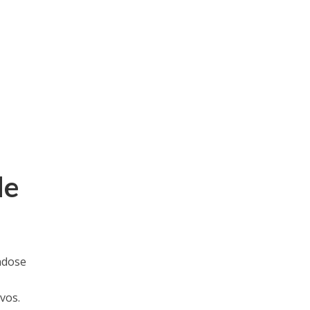
de
ndose
vos.