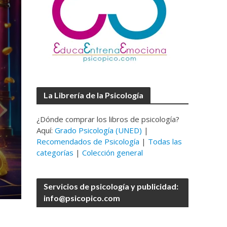
La Librería de la Psicología
¿Dónde comprar los libros de psicología?
Aquí:
Grado Psicología (UNED)
|
Recomendados de Psicología
|
Todas las
categorías
|
Colección general
Servicios de psicología y publicidad:
info@psicopico.com