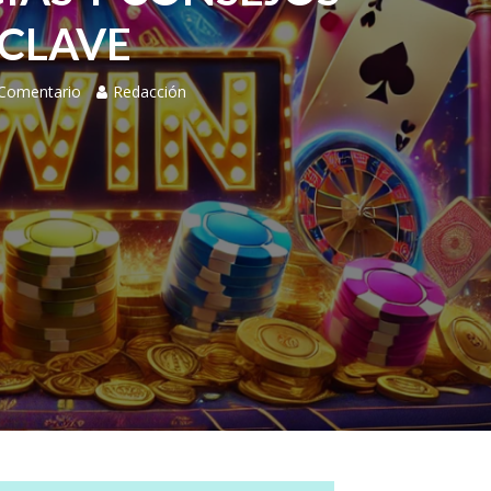
CLAVE
 Comentario
Redacción