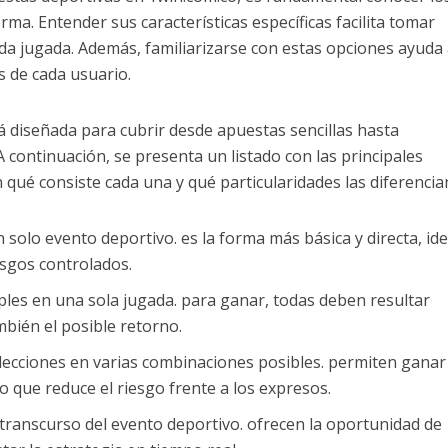
rma. Entender sus características específicas facilita tomar
a jugada. Además, familiarizarse con estas opciones ayuda 
os de cada usuario.
á diseñada para cubrir desde apuestas sencillas hasta
 continuación, se presenta un listado con las principales
 qué consiste cada una y qué particularidades las diferencia
 solo evento deportivo. es la forma más básica y directa, ide
esgos controlados.
les en una sola jugada. para ganar, todas deben resultar
mbién el posible retorno.
ecciones en varias combinaciones posibles. permiten ganar
o que reduce el riesgo frente a los expresos.
transcurso del evento deportivo. ofrecen la oportunidad de