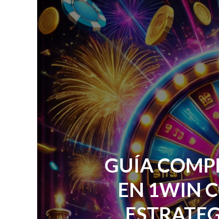
GUÍA COMP
EN 1WIN C
ESTRATEG