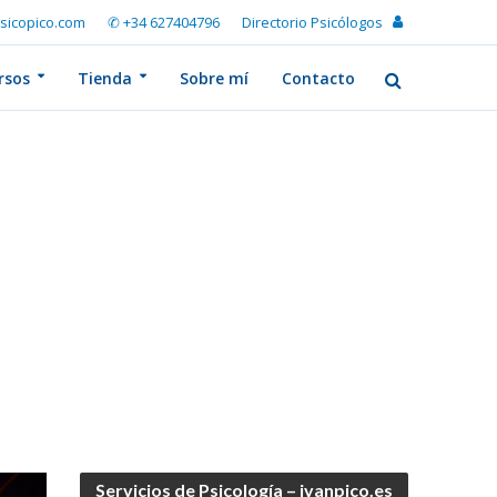
sicopico.com
✆ +34 627404796
Directorio Psicólogos
rsos
Tienda
Sobre mí
Contacto
Servicios de Psicología – ivanpico.es