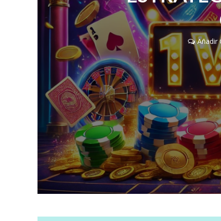
Añadir