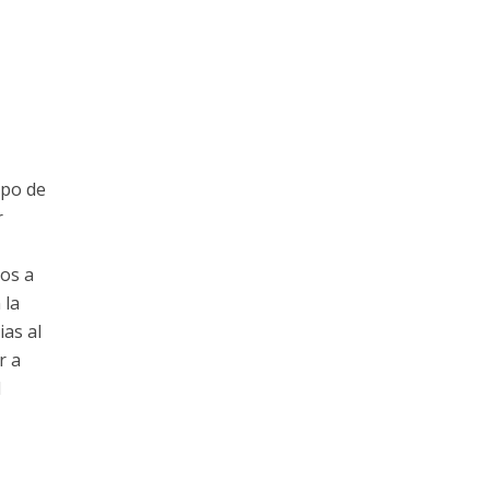
ipo de
r
os a
 la
as al
r a
l