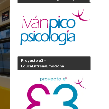
Proyecto e3 –
EducaEntrenaEmociona