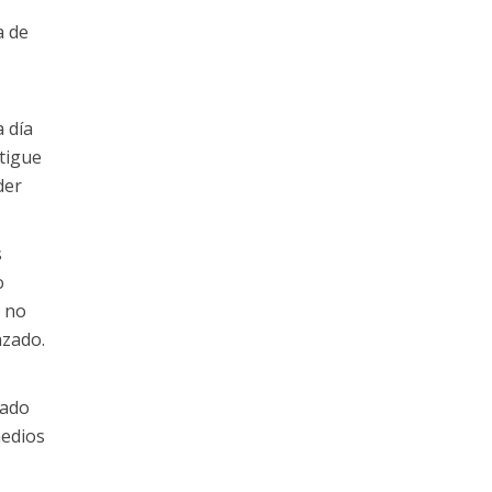
a de
 día
itigue
der
s
o
r no
nzado.
iado
medios