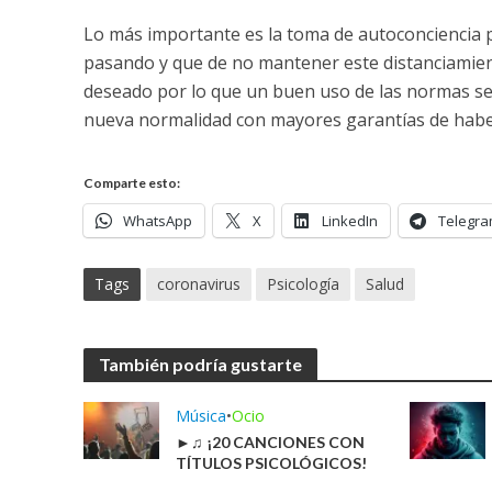
Lo más importante es la toma de autoconciencia 
pasando y que de no mantener este distanciamien
deseado por lo que un buen uso de las normas se
nueva normalidad con mayores garantías de hab
Comparte esto:
WhatsApp
X
LinkedIn
Telegr
Tags
coronavirus
Psicología
Salud
También podría gustarte
Música
•
Ocio
►♫ ¡20 CANCIONES CON
TÍTULOS PSICOLÓGICOS!