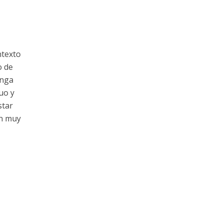
ntexto
o de
enga
uo y
star
en muy