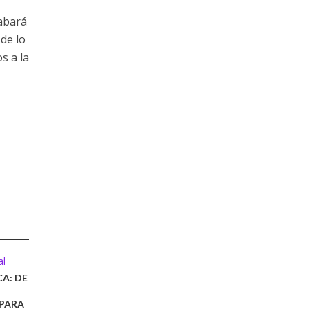
abará
de lo
s a la
al
CA: DE
PARA