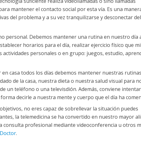
tecnología suficiente realiza videollamadas o sino llamadas
para mantener el contacto social por esta vía. Es una maner
ivas del problema y a su vez tranquilizarse y desconectar del
como personal. Debemos mantener una rutina en nuestro día a
tablecer horarios para el día, realizar ejercicio físico que m
tras actividades personales o en grupo: juegos, estudio, apren
ar en casa todos los días debemos mantener nuestras rutina
dado de la casa, nuestra dieta o nuestra salud visual para n
 de un teléfono o una televisdión. Además, conviene intenta
 forma decirle a nuestra mente y cuerpo que el día ha come
s objetivos, no eres capaz de sobrellevar la situación puedes
ntes, la telemedicina se ha convertido en nuestro mayor al
una consulta profesional mediante videoconferencia u otros 
 Doctor
.