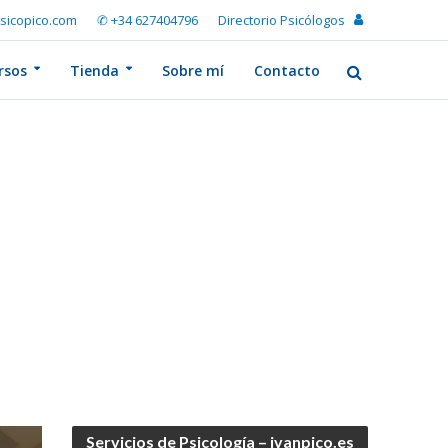
sicopico.com
✆ +34 627404796
Directorio Psicólogos
rsos
Tienda
Sobre mí
Contacto
Servicios de Psicología – ivanpico.es