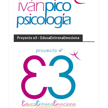
Proyecto e3 – EducaEntrenaEmociona