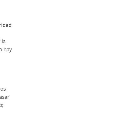
ridad
 la
o hay
ros
pasar
o;