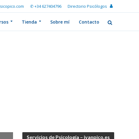
sicopico.com
✆ +34 627404796
Directorio Psicólogos
rsos
Tienda
Sobre mí
Contacto
Servicios de Psicología – ivanpico.es