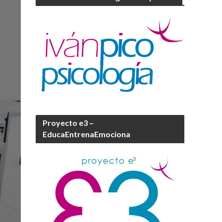
Proyecto e3 –
EducaEntrenaEmociona