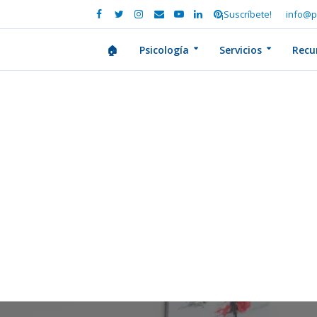
¡Suscríbete!
info@p
🏠
Psicología
Servicios
Recu