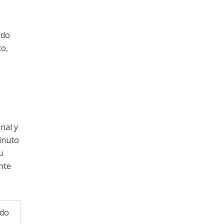
ado
to,
nal y
inuto
u
nte
ado