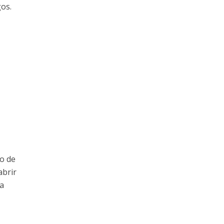
os.
o de
abrir
a