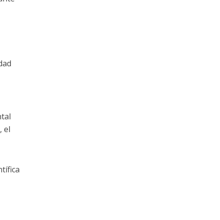
dad
tal
 el
tífica