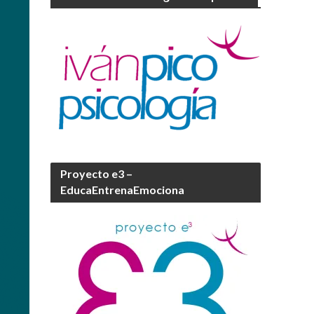
Proyecto e3 –
EducaEntrenaEmociona