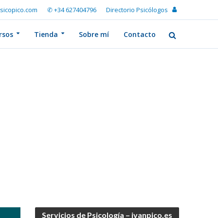
sicopico.com
✆ +34 627404796
Directorio Psicólogos
rsos
Tienda
Sobre mí
Contacto
Servicios de Psicología – ivanpico.es