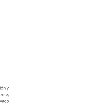
ión y
ente,
ivado