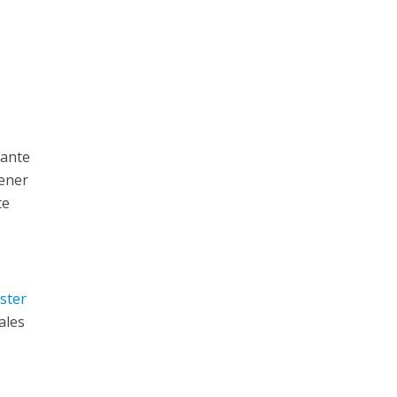
vante
tener
te
ster
ales