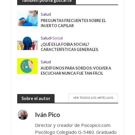
También podría gustarte
Salud
PREGUNTAS FRECUENTES SOBRE EL
INJERTO CAPILAR
Salud
•
Social
¿QUÉ ES LA FOBIA SOCIAL?
CARACTERÍSTICAS GENERALES.
Salud
AUDÍFONOS PARA SORDOS: VOLVER A
ESCUCHAR NUNCA FUE TAN FÁCIL
VER TODOS LOS ARTÍCULOS
Sobre el autor
Iván Pico
Director y creador de Psicopico.com.
Psicólogo Colegiado G-5480. Graduado