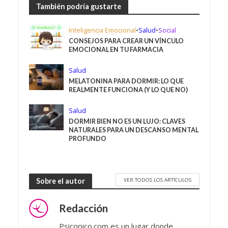
También podría gustarte
Inteligencia Emocional
•
Salud
•
Social
CONSEJOS PARA CREAR UN VÍNCULO
EMOCIONAL EN TU FARMACIA
Salud
MELATONINA PARA DORMIR: LO QUE
REALMENTE FUNCIONA (Y LO QUE NO)
Salud
DORMIR BIEN NO ES UN LUJO: CLAVES
NATURALES PARA UN DESCANSO MENTAL
PROFUNDO
VER TODOS LOS ARTÍCULOS
Sobre el autor
Redacción
Psicopico.com es un lugar donde