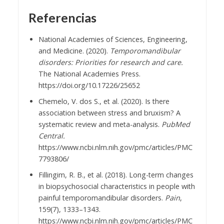
Referencias
National Academies of Sciences, Engineering,
and Medicine. (2020).
Temporomandibular
disorders: Priorities for research and care.
The National Academies Press.
https://doi.org/10.17226/25652
Chemelo, V. dos S., et al. (2020). Is there
association between stress and bruxism? A
systematic review and meta-analysis.
PubMed
Central.
https://www.ncbi.nlm.nih.gov/pmc/articles/PMC
7793806/
Fillingim, R. B., et al. (2018). Long-term changes
in biopsychosocial characteristics in people with
painful temporomandibular disorders.
Pain
,
159(7), 1333–1343.
https://www.ncbi.nlm.nih.gov/pmc/articles/PMC