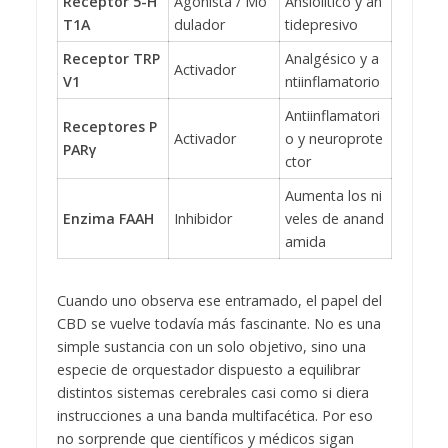
Receptor 5-H
Agonista / Mo
Ansiolítico y an
T1A
dulador
tidepresivo
Receptor TRP
Analgésico y a
Activador
V1
ntiinflamatorio
Antiinflamatori
Receptores P
Activador
o y neuroprote
PARγ
ctor
Aumenta los ni
Enzima FAAH
Inhibidor
veles de anand
amida
Cuando uno observa ese entramado, el papel del
CBD se vuelve todavía más fascinante. No es una
simple sustancia con un solo objetivo, sino una
especie de orquestador dispuesto a equilibrar
distintos sistemas cerebrales casi como si diera
instrucciones a una banda multifacética. Por eso
no sorprende que científicos y médicos sigan