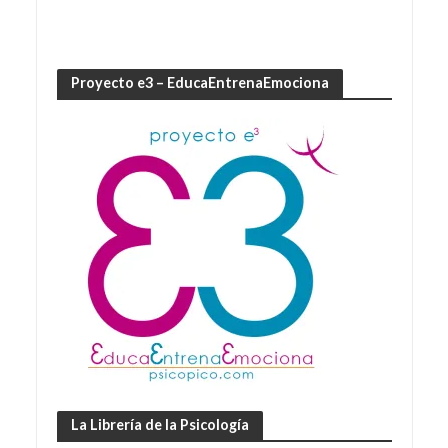
Proyecto e3 – EducaEntrenaEmociona
La Librería de la Psicología