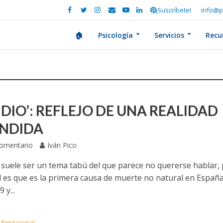
¡Suscríbete!
info@p
🏠
Psicología
Servicios
Recu
IDIO’: REFLEJO DE UNA REALIDAD
NDIDA
Comentario
Iván Pico
io suele ser un tema tabú del que parece no quererse hablar,
ad es que es la primera causa de muerte no natural en Españ
 y...
a Emocional