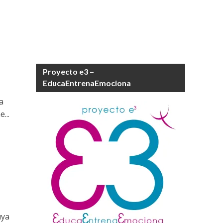
Proyecto e3 –
EducaEntrenaEmociona
a
...
uya