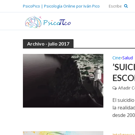
PsicoPico | Psicología Online por Iván Pico
Archivo - julio 2017
Cine
Salud
•
’SUIC
ESCO
Añadir 
El suicid
la realid
desde 2009
Inteligenci