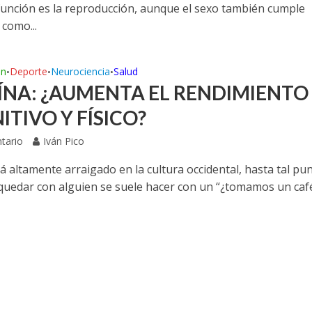
 función es la reproducción, aunque el sexo también cumple
 como...
ón
Deporte
Neurociencia
Salud
•
•
•
ÍNA: ¿AUMENTA EL RENDIMIENTO
ITIVO Y FÍSICO?
tario
Iván Pico
tá altamente arraigado en la cultura occidental, hasta tal pu
quedar con alguien se suele hacer con un “¿tomamos un café?