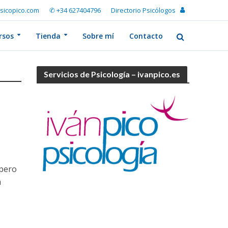
sicopico.com
✆ +34 627404796
Directorio Psicólogos
rsos
Tienda
Sobre mí
Contacto
Servicios de Psicología – ivanpico.es
 pero
a