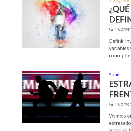
¿QUÉ
DEFI
1 Comen
Definir i
variables 
conceptos 
Salud
ESTR
FRENT
1 Comen
Vivimos e
estresado
hacer se ha