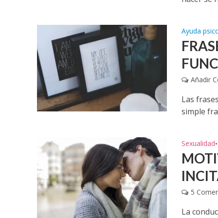
Ayuda psic
FRASE
FUNC
Añadir 
Las frases
simple fra
Sexualidad
•
MOTI
INCI
5 Comen
La conduc