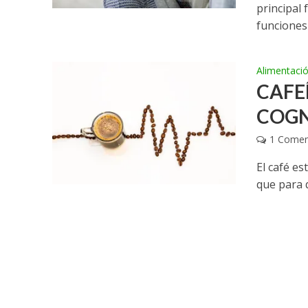
principal
funciones
Alimentaci
CAFE
COGN
1 Comen
El café es
que para 