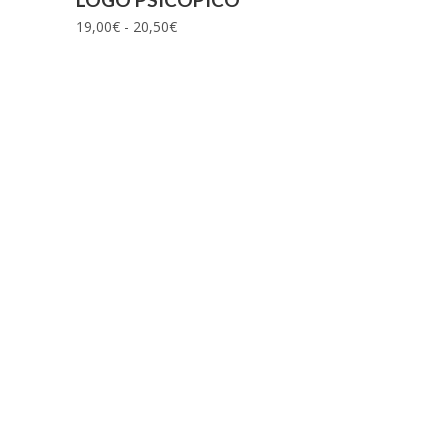
Rango
19,00
€
-
20,50
€
de
precios:
desde
19,00€
hasta
20,50€