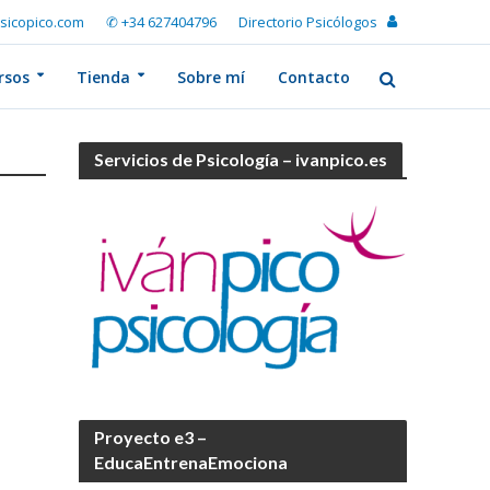
sicopico.com
✆ +34 627404796
Directorio Psicólogos
rsos
Tienda
Sobre mí
Contacto
Servicios de Psicología – ivanpico.es
Proyecto e3 –
EducaEntrenaEmociona