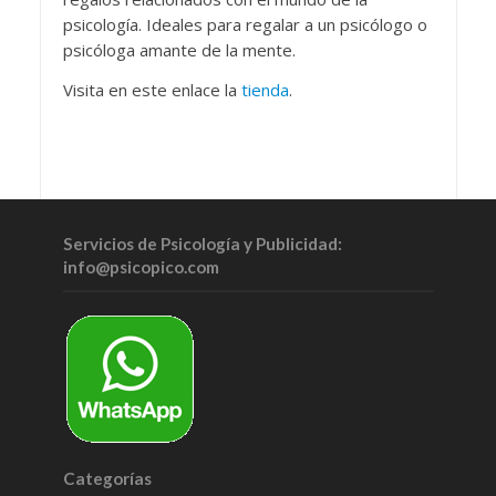
psicología. Ideales para regalar a un psicólogo o
psicóloga amante de la mente.
Visita en este enlace la
tienda
.
Servicios de Psicología y Publicidad:
info@psicopico.com
Categorías