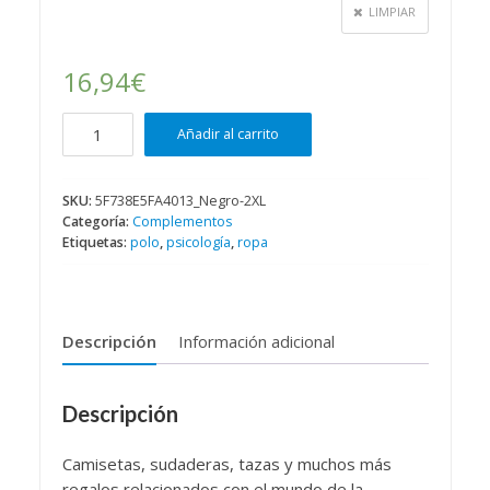
LIMPIAR
hasta
20,50€
16,94
€
[:es]Polo
Añadir al carrito
bordado
-
Logo
SKU:
5F738E5FA4013_Negro-2XL
Categoría:
Complementos
Psicopico[:en]Camisetas
Etiquetas:
polo
,
psicología
,
ropa
y
regalos
para
psicólogos[:gl]Polo
Descripción
Información adicional
bordado
-
Logo
Descripción
Psicopico[:]
cantidad
Camisetas, sudaderas, tazas y muchos más
regalos relacionados con el mundo de la