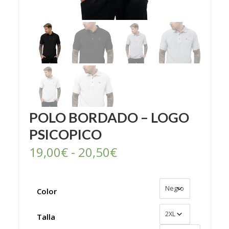
POLO BORDADO – LOGO
PSICOPICO
Rango
19,00
€
-
20,50
€
de
precios:
Color
desde
Talla
19,00€