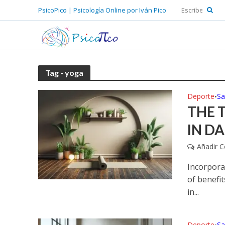
PsicoPico | Psicología Online por Iván Pico
Tag - yoga
Deporte
Sa
•
THE 
IN DA
Añadir 
Incorpora
of benefit
in...
Deporte
Sa