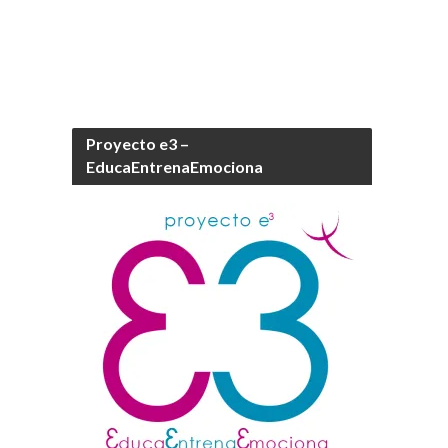
Proyecto e3 –
EducaEntrenaEmociona