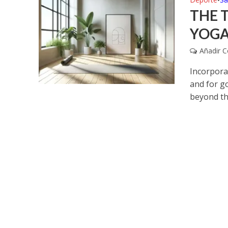
•
THE 
YOG
Añadir 
Incorpora
and for g
beyond the