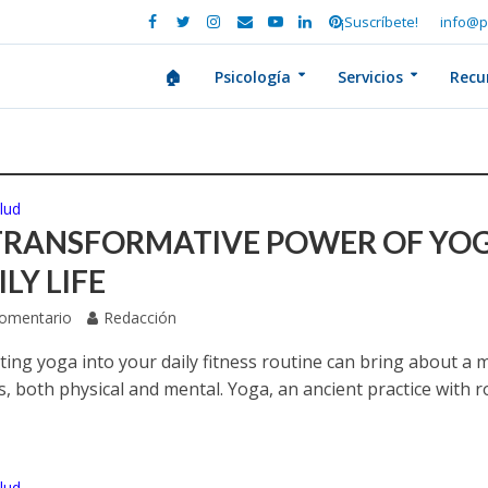
¡Suscríbete!
info@p
🏠
Psicología
Servicios
Recu
lud
TRANSFORMATIVE POWER OF YO
ILY LIFE
Comentario
Redacción
ting yoga into your daily fitness routine can bring about a 
s, both physical and mental. Yoga, an ancient practice with r
lud