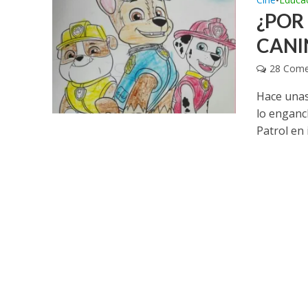
•
¿POR
CANIN
28 Come
Hace unas
lo enganc
Patrol en i