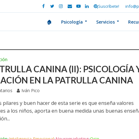
¡Suscríbete!
info@p
🏠
Psicología
Servicios
Recu
ción
TRULLA CANINA (II): PSICOLOGÍA 
ACIÓN EN LA PATRULLA CANINA
tarios
Iván Pico
s pilares y buen hacer de esta serie es que enseña valores
es a los niños, aporta en buena medida unas buenas ense
ón...
ción
Inteligencia Emocional
Neuromarketing
Ocio