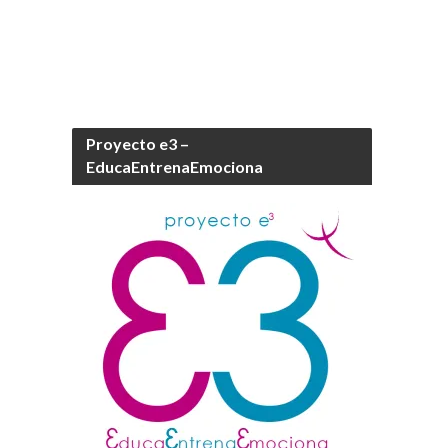
Proyecto e3 –
EducaEntrenaEmociona