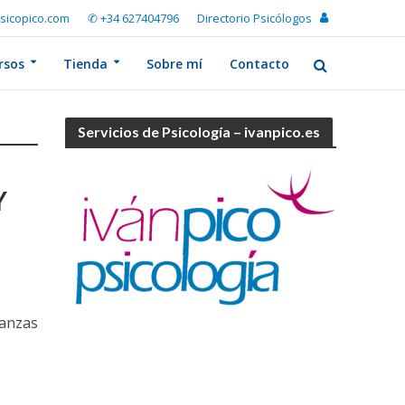
sicopico.com
✆ +34 627404796
Directorio Psicólogos
rsos
Tienda
Sobre mí
Contacto
Servicios de Psicología – ivanpico.es
Y
ñanzas