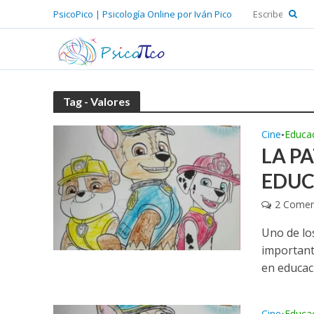
PsicoPico | Psicología Online por Iván Pico
Tag - Valores
Cine
Educa
•
LA PA
EDUC
2 Comen
Uno de lo
important
en educaci
Cine
Educa