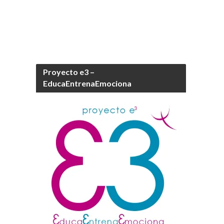
Proyecto e3 –
EducaEntrenaEmociona