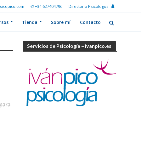
sicopico.com
✆ +34 627404796
Directorio Psicólogos
rsos
Tienda
Sobre mí
Contacto
Servicios de Psicología – ivanpico.es
 para