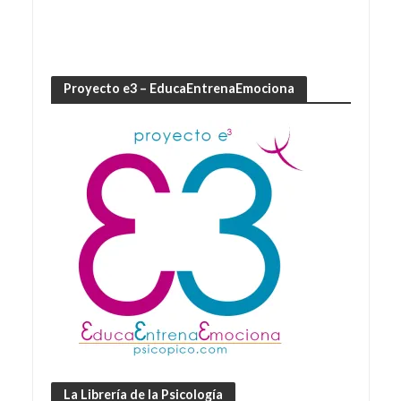
Proyecto e3 – EducaEntrenaEmociona
La Librería de la Psicología