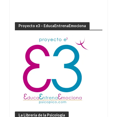
Proyecto e3 – EducaEntrenaEmociona
La Librería de la Psicología