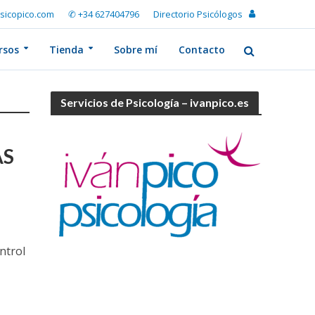
sicopico.com
✆ +34 627404796
Directorio Psicólogos
rsos
Tienda
Sobre mí
Contacto
Servicios de Psicología – ivanpico.es
AS
s
ntrol