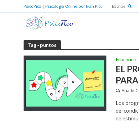
PsicoPico | Psicología Online por Iván Pico
Tag - puntos
Educación
EL P
PARA
Añadir 
Los progr
del condi
de estímul