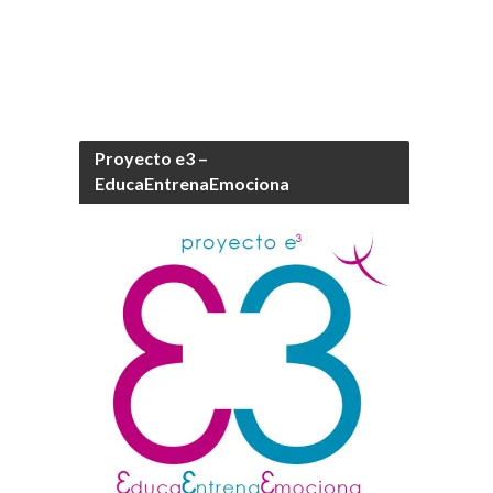
Proyecto e3 –
EducaEntrenaEmociona