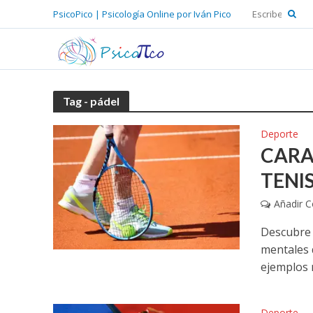
PsicoPico | Psicología Online por Iván Pico
Tag - pádel
Deporte
CARA
TENI
Añadir 
Descubre l
mentales 
ejemplos r
Deporte