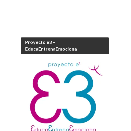
Proyecto e3 –
EducaEntrenaEmociona