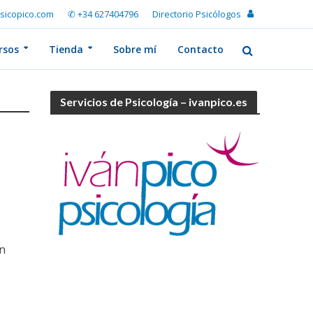
sicopico.com
✆ +34 627404796
Directorio Psicólogos
rsos
Tienda
Sobre mí
Contacto
Servicios de Psicología – ivanpico.es
on