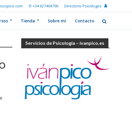
sicopico.com
✆ +34 627404796
Directorio Psicólogos
rsos
Tienda
Sobre mí
Contacto
Servicios de Psicología – ivanpico.es
TO
ue