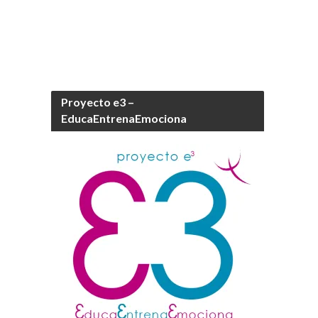
Proyecto e3 –
EducaEntrenaEmociona