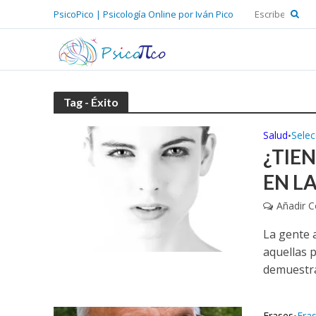
PsicoPico | Psicología Online por Iván Pico
Tag - Éxito
Salud
Selec
•
¿TIE
EN LA
Añadir 
La gente a
aquellas p
demuestra
Frases
Fra