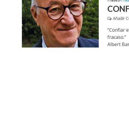
•
CONF
Añadir 
“Confiar e
fracaso.”
Albert Ba