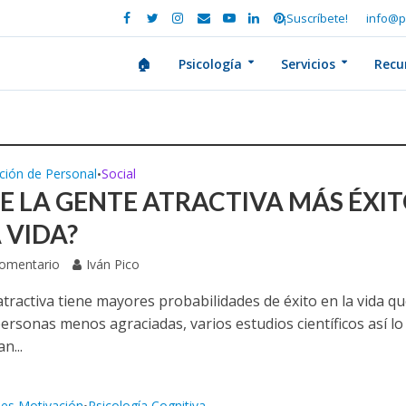
¡Suscríbete!
info@p
🏠
Psicología
Servicios
Recu
ción de Personal
Social
•
NE LA GENTE ATRACTIVA MÁS ÉXI
 VIDA?
Comentario
Iván Pico
tractiva tiene mayores probabilidades de éxito en la vida q
ersonas menos agraciadas, varios estudios científicos así lo
n...
ses Motivación
Psicología Cognitiva